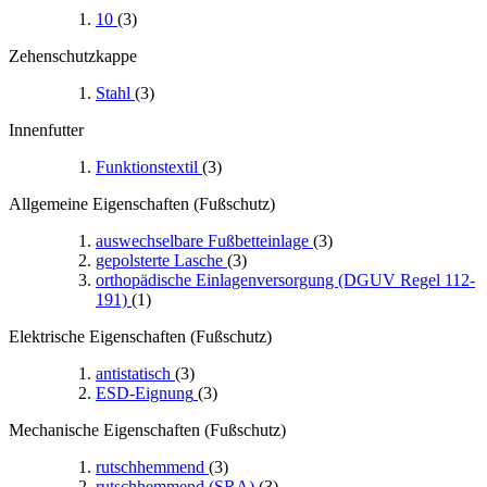
10
(3)
Zehenschutzkappe
Stahl
(3)
Innenfutter
Funktionstextil
(3)
Allgemeine Eigenschaften (Fußschutz)
auswechselbare Fußbetteinlage
(3)
gepolsterte Lasche
(3)
orthopädische Einlagenversorgung (DGUV Regel 112-
191)
(1)
Elektrische Eigenschaften (Fußschutz)
antistatisch
(3)
ESD-Eignung
(3)
Mechanische Eigenschaften (Fußschutz)
rutschhemmend
(3)
rutschhemmend (SRA)
(3)