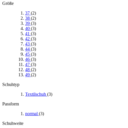
Größe
37
(2)
38
(2)
39
(3)
40
(3)
41
(3)
42
(3)
43
(3)
44
(3)
45
(3)
46
(3)
47
(3)
48
(2)
49
(2)
Schuhtyp
Textilschuh
(3)
Passform
normal
(3)
Schuhweite